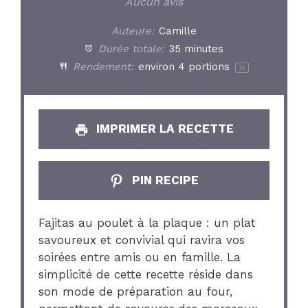
Star
Stars
Stars
Stars
Stars
Aucun avis
Auteure:
Camille
Durée totale:
35 minutes
Rendement:
environ
4
portions
1
x
IMPRIMER LA RECETTE
PIN RECIPE
Fajitas au poulet à la plaque : un plat
savoureux et convivial qui ravira vos
soirées entre amis ou en famille. La
simplicité de cette recette réside dans
son mode de préparation au four,