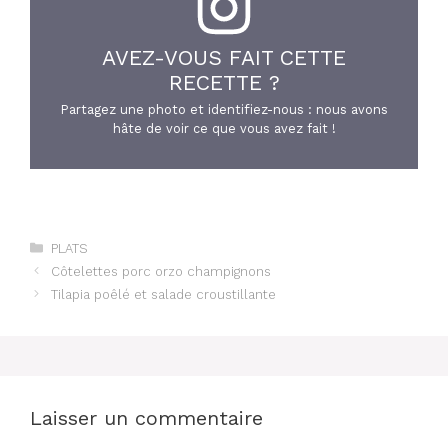
AVEZ-VOUS FAIT CETTE
RECETTE ?
Partagez une photo et identifiez-nous : nous avons
hâte de voir ce que vous avez fait !
Catégories
PLATS
Côtelettes porc orzo champignons
Tilapia poêlé et salade croustillante
Laisser un commentaire