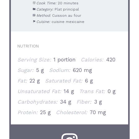
Cook Time:
20 minutes
Category:
Plat principal
Method:
Cuisson au four
Cuisine:
cuisine mexicaine
NUTRITION
Serving Size:
1 portion
Calories:
420
Sugar:
5 g
Sodium:
620 mg
Fat:
22 g
Saturated Fat:
6 g
Unsaturated Fat:
14 g
Trans Fat:
0 g
Carbohydrates:
34 g
Fiber:
3 g
Protein:
25 g
Cholesterol:
70 mg