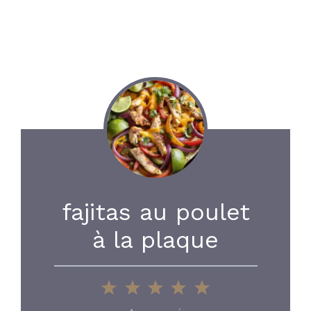
fajitas au poulet
à la plaque
1
2
3
4
5