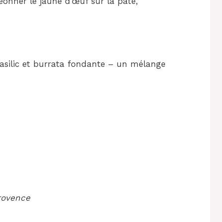
onner le jaune d’œuf sur la pâte,
asilic et burrata fondante – un mélange
Provence