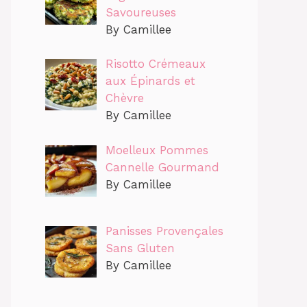
Savoureuses
By Camillee
Risotto Crémeaux
aux Épinards et
Chèvre
By Camillee
Moelleux Pommes
Cannelle Gourmand
By Camillee
Panisses Provençales
Sans Gluten
By Camillee