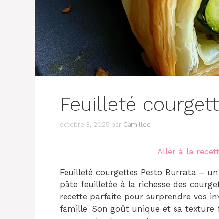
Feuilleté courget
octobre 8, 2025
par
Camillee
Aller à la recet
Feuilleté courgettes Pesto Burrata – un 
pâte feuilletée à la richesse des courge
recette parfaite pour surprendre vos in
famille. Son goût unique et sa texture 