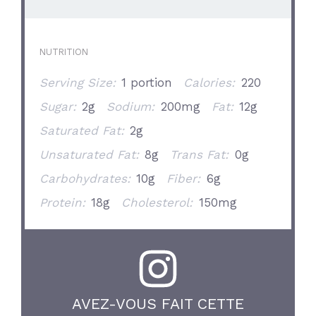
NUTRITION
Serving Size:
1 portion
Calories:
220
Sugar:
2g
Sodium:
200mg
Fat:
12g
Saturated Fat:
2g
Unsaturated Fat:
8g
Trans Fat:
0g
Carbohydrates:
10g
Fiber:
6g
Protein:
18g
Cholesterol:
150mg
AVEZ-VOUS FAIT CETTE