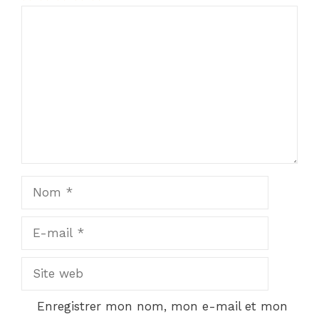
1
Commentaire
2
3
4
5
Star
Stars
Stars
Stars
Stars
Nom
E-
mail
Site
web
Enregistrer mon nom, mon e-mail et mon