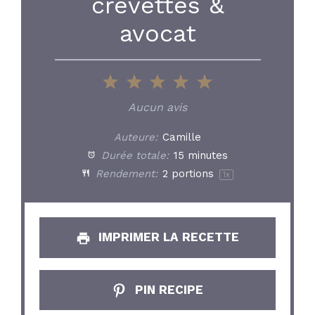
crevettes &
avocat
1
2
3
4
5
Star
Stars
Stars
Stars
Stars
Aucun avis
Auteure:
Camille
Durée totale:
15 minutes
Rendement:
2
portions
1
x
IMPRIMER LA RECETTE
PIN RECIPE