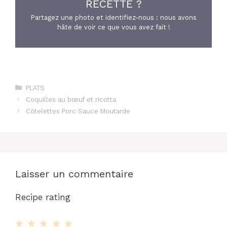
RECETTE ?
Partagez une photo et identifiez-nous : nous avons
hâte de voir ce que vous avez fait !
Catégories
PLATS
Coquilles au bœuf et ricotta
Côtelettes Porc Sauce Moutarde
Laisser un commentaire
Recipe rating