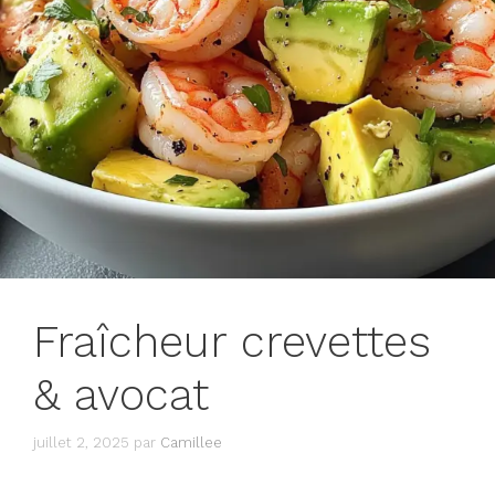
Fraîcheur crevettes
& avocat
juillet 2, 2025
par
Camillee