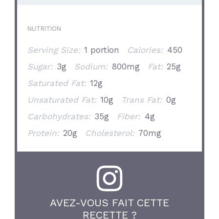
NUTRITION
Serving Size:
1 portion
Calories:
450
Sugar:
3g
Sodium:
800mg
Fat:
25g
Saturated Fat:
12g
Unsaturated Fat:
10g
Trans Fat:
0g
Carbohydrates:
35g
Fiber:
4g
Protein:
20g
Cholesterol:
70mg
AVEZ-VOUS FAIT CETTE
RECETTE ?