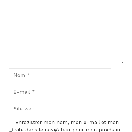
1
Commentaire
2
3
4
5
Star
Stars
Stars
Stars
Stars
Nom
E-
mail
Site
web
Enregistrer mon nom, mon e-mail et mon
site dans le navigateur pour mon prochain