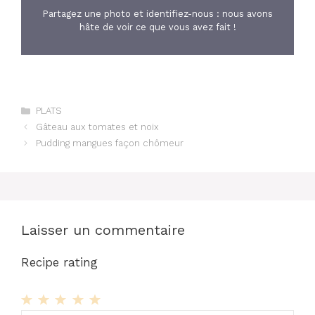
Partagez une photo et identifiez-nous : nous avons
hâte de voir ce que vous avez fait !
Catégories
PLATS
Gâteau aux tomates et noix
Pudding mangues façon chômeur
Laisser un commentaire
Recipe rating