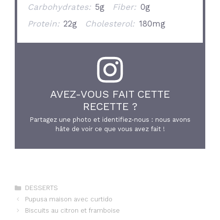
Carbohydrates:
5g
Fiber:
0g
Protein:
22g
Cholesterol:
180mg
AVEZ-VOUS FAIT CETTE
RECETTE ?
Partagez une photo et identifiez-nous : nous avons
hâte de voir ce que vous avez fait !
Catégories
DESSERTS
Pupusa maison avec curtido
Biscuits au citron et framboise