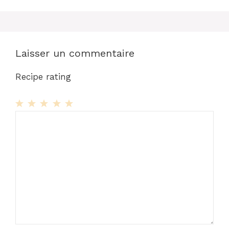
Laisser un commentaire
Recipe rating
1
Commentaire
2
3
4
5
Star
Stars
Stars
Stars
Stars