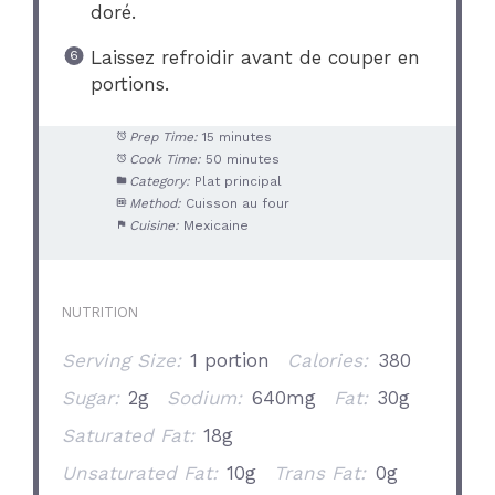
doré.
Laissez refroidir avant de couper en
portions.
Prep Time:
15 minutes
Cook Time:
50 minutes
Category:
Plat principal
Method:
Cuisson au four
Cuisine:
Mexicaine
NUTRITION
Serving Size:
1 portion
Calories:
380
Sugar:
2g
Sodium:
640mg
Fat:
30g
Saturated Fat:
18g
Unsaturated Fat:
10g
Trans Fat:
0g