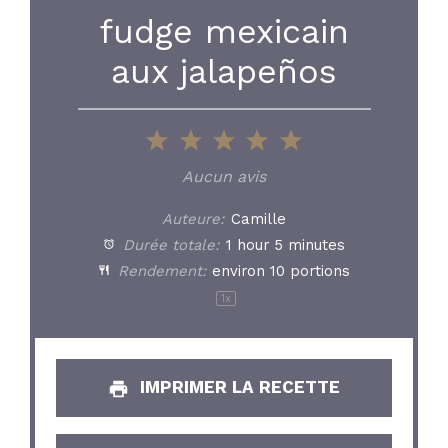
fudge mexicain
aux jalapeños
1
2
3
4
5
Star
Stars
Stars
Stars
Stars
Aucun avis
Auteure:
Camille
Durée totale:
1 hour 5 minutes
Rendement:
environ
10
portions
1
x
IMPRIMER LA RECETTE