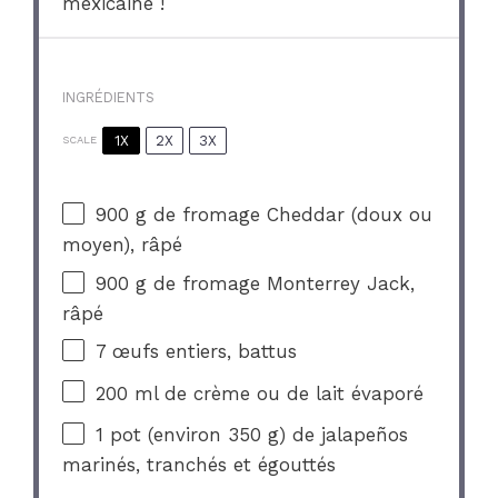
mexicaine !
INGRÉDIENTS
1X
2X
3X
SCALE
900 g
de fromage Cheddar (doux ou
moyen), râpé
900 g
de fromage Monterrey Jack,
râpé
7
œufs entiers, battus
200
ml de crème ou de lait évaporé
1
pot (environ 350 g) de jalapeños
marinés, tranchés et égouttés