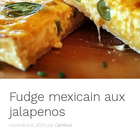
Fudge mexicain aux
jalapenos
novembre 6, 2025
par
Camillee