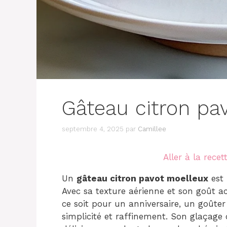
Gâteau citron pa
septembre 4, 2025
par
Camillee
Aller à la recet
Un
gâteau citron pavot moelleux
est 
Avec sa texture aérienne et son goût aci
ce soit pour un anniversaire, un goûter o
simplicité et raffinement. Son glaçage