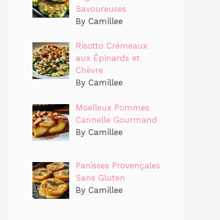
Savoureuses
By Camillee
Risotto Crémeaux
aux Épinards et
Chèvre
By Camillee
Moelleux Pommes
Cannelle Gourmand
By Camillee
Panisses Provençales
Sans Gluten
By Camillee