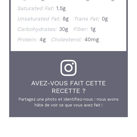
Saturated Fat:
1.5g
Unsaturated Fat:
8g
Trans Fat:
0g
Carbohydrates:
30g
Fiber:
1g
Protein:
4g
Cholesterol:
40mg
AVEZ-VOUS FAIT CETTE
RECETTE ?
Partagez une photo et identifiez-nous : nous avons
hâte de voir ce que vous avez fait !