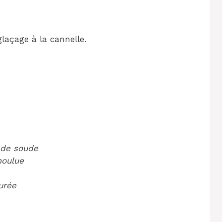
laçage à la cannelle.
 de soude
moulue
urée