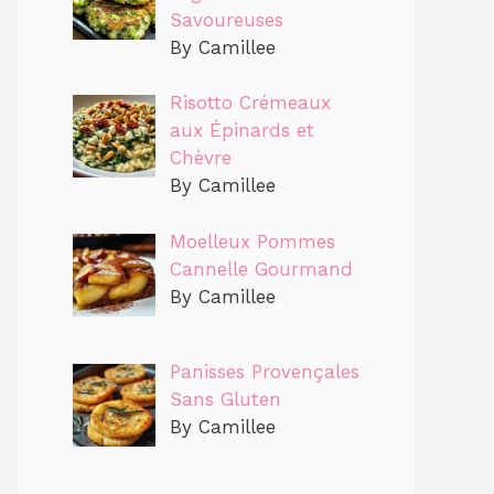
Savoureuses
By Camillee
Risotto Crémeaux
aux Épinards et
Chèvre
By Camillee
Moelleux Pommes
Cannelle Gourmand
By Camillee
Panisses Provençales
Sans Gluten
By Camillee