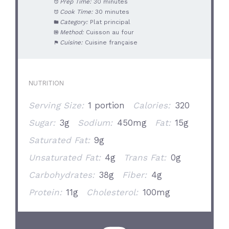
Prep Time:
30 minutes
Cook Time:
30 minutes
Category:
Plat principal
Method:
Cuisson au four
Cuisine:
Cuisine française
NUTRITION
Serving Size:
1 portion
Calories:
320
Sugar:
3g
Sodium:
450mg
Fat:
15g
Saturated Fat:
9g
Unsaturated Fat:
4g
Trans Fat:
0g
Carbohydrates:
38g
Fiber:
4g
Protein:
11g
Cholesterol:
100mg