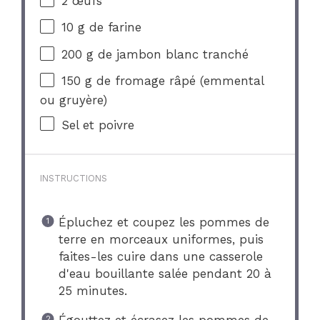
2
œufs
10 g
de farine
200 g
de jambon blanc tranché
150 g
de fromage râpé (emmental
ou gruyère)
Sel et poivre
INSTRUCTIONS
Épluchez et coupez les pommes de
terre en morceaux uniformes, puis
faites-les cuire dans une casserole
d'eau bouillante salée pendant 20 à
25 minutes.
Égouttez et écrasez les pommes de