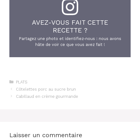
AVEZ-VOUS FAIT CETTE
RECETTE ?
Partagez une photo et identifiez-nous : nous avons
hâte de voir ce que vous avez fait !
Catégories
PLATS
Côtelettes porc au sucre brun
Cabillaud en crème gourmande
Laisser un commentaire