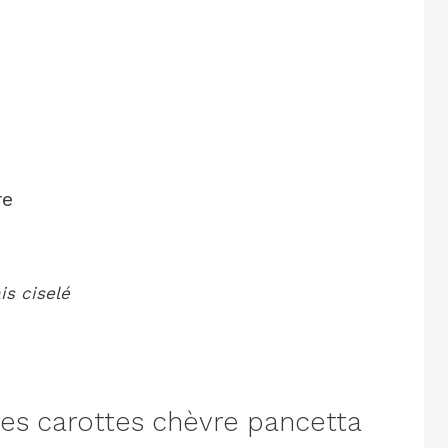
re
is ciselé
s carottes chèvre pancetta