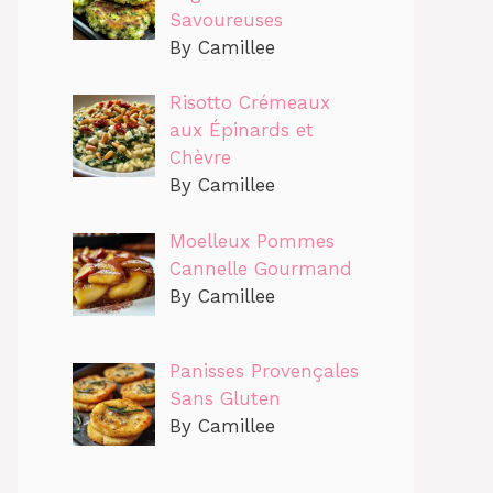
Savoureuses
By Camillee
Risotto Crémeaux
aux Épinards et
Chèvre
By Camillee
Moelleux Pommes
Cannelle Gourmand
By Camillee
Panisses Provençales
Sans Gluten
By Camillee