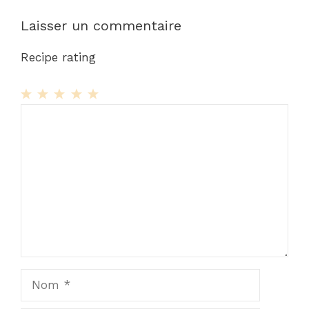
Laisser un commentaire
Recipe rating
1
Commentaire
2
3
4
5
Star
Stars
Stars
Stars
Stars
Nom