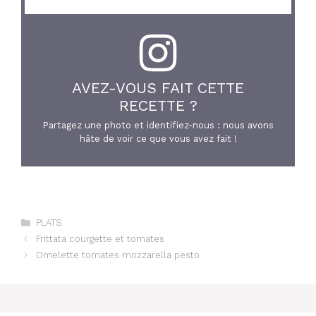
AVEZ-VOUS FAIT CETTE
RECETTE ?
Partagez une photo et identifiez-nous : nous avons
hâte de voir ce que vous avez fait !
Catégories
PLATS
Frittata courgette et tomates
Omelette tomates mozzarella pesto