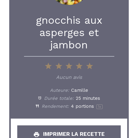
gnocchis aux
asperges et
jambon
1
2
3
4
5
Star
Stars
Stars
Stars
Stars
Aucun avis
Auteure:
Camille
Durée totale:
25 minutes
Rendement:
4
portions
1
x
IMPRIMER LA RECETTE