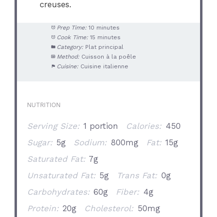
creuses.
Prep Time:
10 minutes
Cook Time:
15 minutes
Category:
Plat principal
Method:
Cuisson à la poêle
Cuisine:
Cuisine italienne
NUTRITION
Serving Size:
1 portion
Calories:
450
Sugar:
5g
Sodium:
800mg
Fat:
15g
Saturated Fat:
7g
Unsaturated Fat:
5g
Trans Fat:
0g
Carbohydrates:
60g
Fiber:
4g
Protein:
20g
Cholesterol:
50mg