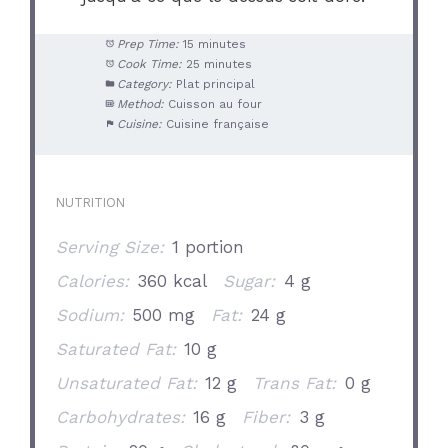
Prep Time:
15 minutes
Cook Time:
25 minutes
Category:
Plat principal
Method:
Cuisson au four
Cuisine:
Cuisine française
NUTRITION
Serving Size:
1 portion
Calories:
360 kcal
Sugar:
4 g
Sodium:
500 mg
Fat:
24 g
Saturated Fat:
10 g
Unsaturated Fat:
12 g
Trans Fat:
0 g
Carbohydrates:
16 g
Fiber:
3 g