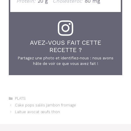
Protein:
20 g
Cholesterol:
80 mg
AVEZ-VOUS FAIT CETTE
RECETTE ?
Partagez une photo et identifiez-nous : nous avons
hâte de voir ce que vous avez fait !
Catégories
PLATS
Cake pops salés jambon fromage
Laitue avocat œufs thon