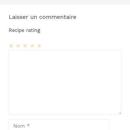
Laisser un commentaire
Recipe rating
1
Commentaire
2
3
4
5
Star
Stars
Stars
Stars
Stars
Nom