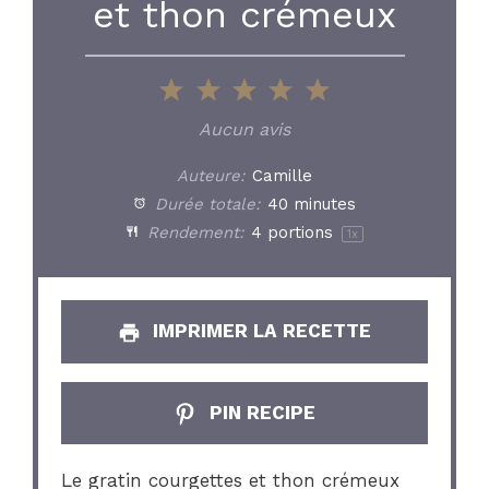
et thon crémeux
1
2
3
4
5
Star
Stars
Stars
Stars
Stars
Aucun avis
Auteure:
Camille
Durée totale:
40 minutes
Rendement:
4
portions
1
x
IMPRIMER LA RECETTE
PIN RECIPE
Le gratin courgettes et thon crémeux