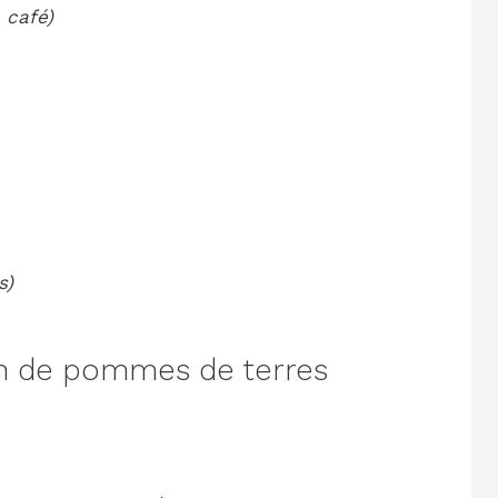
 café)
s)
n de pommes de terres