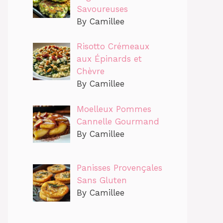
Savoureuses
By Camillee
Risotto Crémeaux
aux Épinards et
Chèvre
By Camillee
Moelleux Pommes
Cannelle Gourmand
By Camillee
Panisses Provençales
Sans Gluten
By Camillee