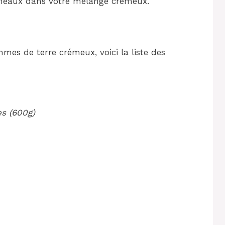
rumeaux dans votre mélange crémeux.
mmes de terre crémeux, voici la liste des
s (600g)