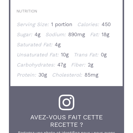
NUTRITION
Serving Size:
1 portion
Calories:
450
Sugar:
4g
Sodium:
890mg
Fat:
18g
Saturated Fat:
4g
Unsaturated Fat:
10g
Trans Fat:
0g
Carbohydrates:
47g
Fiber:
2g
Protein:
30g
Cholesterol:
85mg
AVEZ-VOUS FAIT CETTE
RECETTE ?
Partagez une photo et identifiez-nous : nous avons