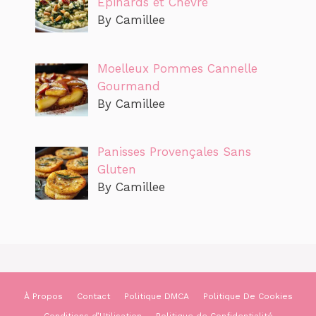
Épinards et Chèvre
By Camillee
Moelleux Pommes Cannelle
Gourmand
By Camillee
Panisses Provençales Sans
Gluten
By Camillee
À Propos
Contact
Politique DMCA
Politique De Cookies
Conditions d’Utilisation
Politique de Confidentialité