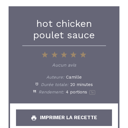
hot chicken
poulet sauce
1
2
3
4
5
Star
Stars
Stars
Stars
Stars
Aucun avis
Auteure:
Camille
Durée totale:
20 minutes
Rendement:
4
portions
1
x
IMPRIMER LA RECETTE