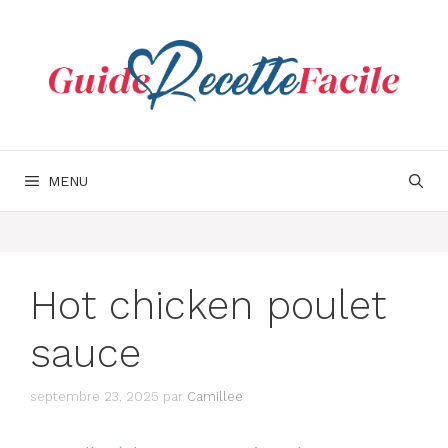
Aller
au
contenu
MENU
Hot chicken poulet
sauce
septembre 23, 2025
par
Camillee