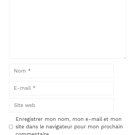
Star
Stars
Stars
Stars
Stars
Nom
E-
mail
Site
web
Enregistrer mon nom, mon e-mail et mon
site dans le navigateur pour mon prochain
commentaire.