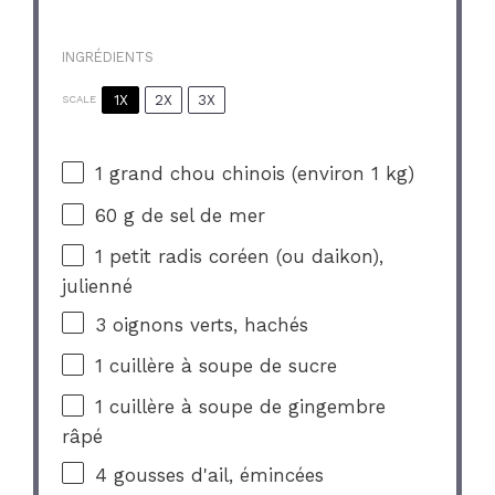
INGRÉDIENTS
1X
2X
3X
SCALE
1
grand chou chinois (environ
1
kg)
60 g
de sel de mer
1
petit radis coréen (ou daikon),
julienné
3
oignons verts, hachés
1
cuillère à soupe de sucre
1
cuillère à soupe de gingembre
râpé
4
gousses d'ail, émincées