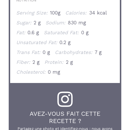
NUTRITION
Serving Size:
100g
Calories:
34 kcal
Sugar:
2 g
Sodium:
830 mg
Fat:
0.6 g
Saturated Fat:
0 g
Unsaturated Fat:
0.2 g
Trans Fat:
0 g
Carbohydrates:
7 g
Fiber:
2 g
Protein:
2 g
Cholesterol:
0 mg
AVEZ-VOUS FAIT CETTE
RECETTE ?
Partagez une photo et identifiez-nous : nous avons