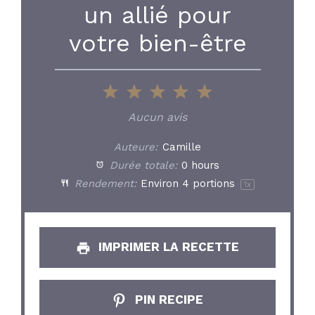
un allié pour
votre bien-être
1
2
3
4
5
Star
Stars
Stars
Stars
Stars
Aucun avis
Auteure:
Camille
Durée totale:
0 hours
Rendement:
Environ
4
portions
1
x
IMPRIMER LA RECETTE
PIN RECIPE