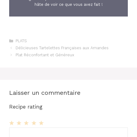
hâte de voir ce que vous avez fait !
Catégories
PLATS
Délicieuses Tartelettes Françaises aux Amandes
Plat Réconfortant et Généreux
Laisser un commentaire
Recipe rating
1
Commentaire
2
3
4
5