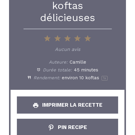
koftas
délicieuses
1
2
3
4
5
Star
Stars
Stars
Stars
Stars
Aucun avis
Auteure:
Camille
Durée totale:
45 minutes
Rendement:
environ
10
koftas
1
x
IMPRIMER LA RECETTE
PIN RECIPE