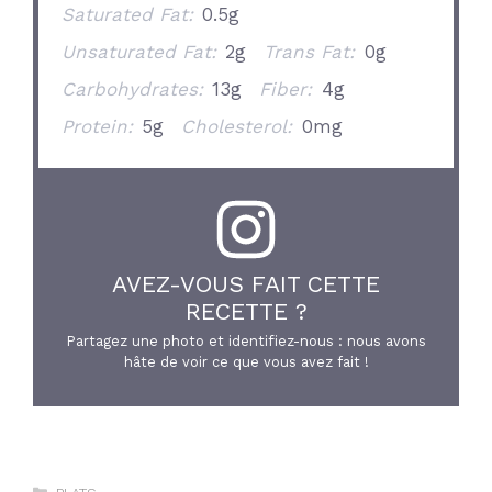
Saturated Fat:
0.5g
Unsaturated Fat:
2g
Trans Fat:
0g
Carbohydrates:
13g
Fiber:
4g
Protein:
5g
Cholesterol:
0mg
AVEZ-VOUS FAIT CETTE
RECETTE ?
Partagez une photo et identifiez-nous : nous avons
hâte de voir ce que vous avez fait !
Catégories