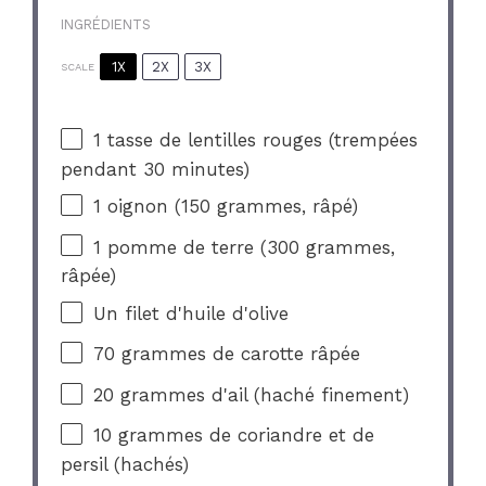
INGRÉDIENTS
1X
2X
3X
SCALE
1
tasse de lentilles rouges (trempées
pendant
30
minutes)
1
oignon (150 grammes, râpé)
1
pomme de terre (
300
grammes,
râpée)
Un filet d'huile d'olive
70
grammes de carotte râpée
20
grammes d'ail (haché finement)
10
grammes de coriandre et de
persil (hachés)