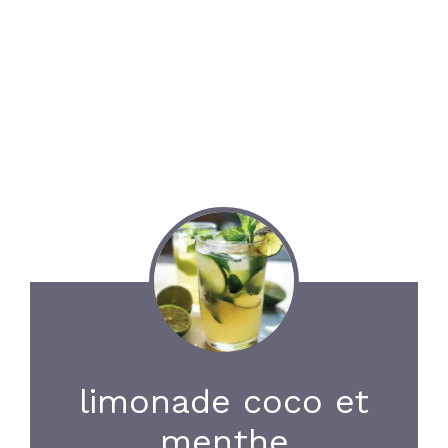
limonade coco et
menthe