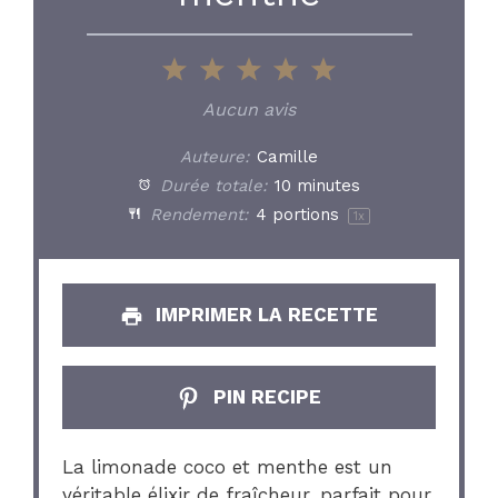
1
2
3
4
5
Star
Stars
Stars
Stars
Stars
Aucun avis
Auteure:
Camille
Durée totale:
10 minutes
Rendement:
4
portions
1
x
IMPRIMER LA RECETTE
PIN RECIPE
La limonade coco et menthe est un
véritable élixir de fraîcheur, parfait pour