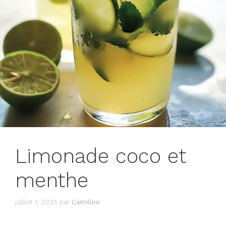
Limonade coco et
menthe
juillet 1, 2025
par
Camillee