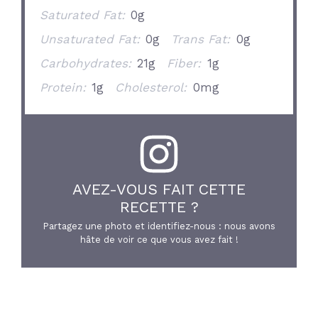
Saturated Fat:
0g
Unsaturated Fat:
0g
Trans Fat:
0g
Carbohydrates:
21g
Fiber:
1g
Protein:
1g
Cholesterol:
0mg
AVEZ-VOUS FAIT CETTE
RECETTE ?
Partagez une photo et identifiez-nous : nous avons
hâte de voir ce que vous avez fait !