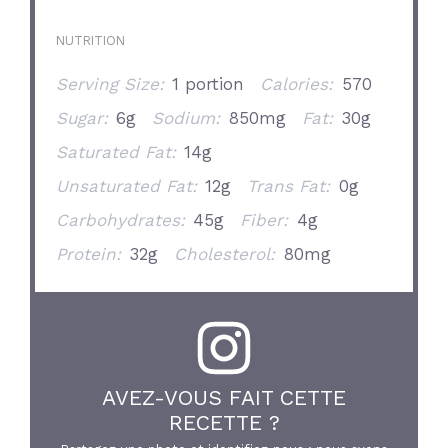
NUTRITION
Serving Size:
1 portion
Calories:
570
Sugar:
6g
Sodium:
850mg
Fat:
30g
Saturated Fat:
14g
Unsaturated Fat:
12g
Trans Fat:
0g
Carbohydrates:
45g
Fiber:
4g
Protein:
32g
Cholesterol:
80mg
AVEZ-VOUS FAIT CETTE
RECETTE ?