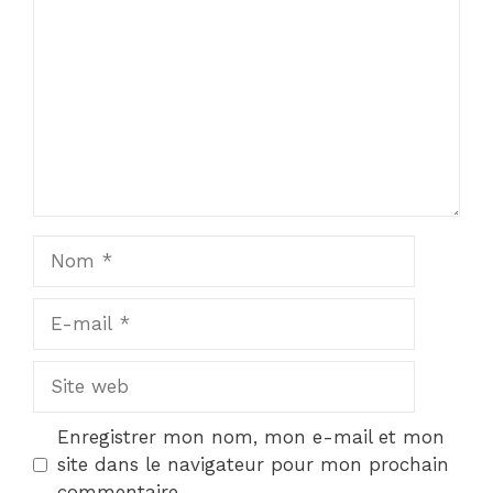
Star
Stars
Stars
Stars
Stars
Nom
E-
mail
Site
web
Enregistrer mon nom, mon e-mail et mon
site dans le navigateur pour mon prochain
commentaire.