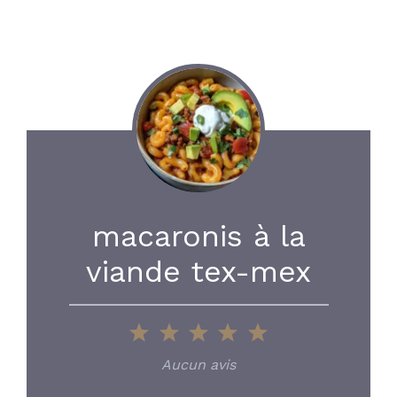
macaronis à la
viande tex-mex
1
2
3
4
5
Star
Stars
Stars
Stars
Stars
Aucun avis