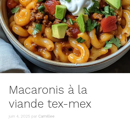
Macaronis à la
viande tex-mex
juin 4, 2025
par
Camillee