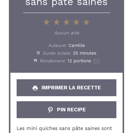
sans pâte saines
1
2
3
4
5
Star
Stars
Stars
Stars
Stars
Aucun avis
Auteure:
Camille
Durée totale:
35 minutes
Rendement:
12
portions
1
x
IMPRIMER LA RECETTE
PIN RECIPE
Les mini quiches sans pâte saines sont