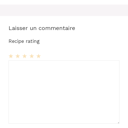
Laisser un commentaire
Recipe rating
1
Commentaire
2
3
4
5
Star
Stars
Stars
Stars
Stars