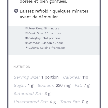
dorées et bien gonflées.
Laissez refroidir quelques minutes
avant de démouler.
Prep Time:
15 minutes
Cook Time:
20 minutes
Category:
Plat principal
Method:
Cuisson au four
Cuisine:
Cuisine française
NUTRITION
Serving Size:
1 portion
Calories:
110
Sugar:
1 g
Sodium:
220 mg
Fat:
7 g
Saturated Fat:
3 g
Unsaturated Fat:
4 g
Trans Fat:
0 g