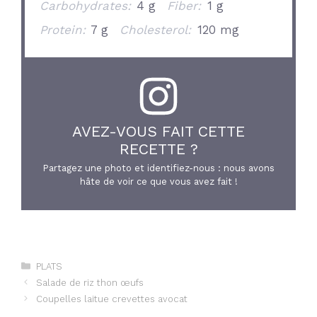
Carbohydrates:
4 g
Fiber:
1 g
Protein:
7 g
Cholesterol:
120 mg
AVEZ-VOUS FAIT CETTE
RECETTE ?
Partagez une photo et identifiez-nous : nous avons
hâte de voir ce que vous avez fait !
Catégories
PLATS
Salade de riz thon œufs
Coupelles laitue crevettes avocat