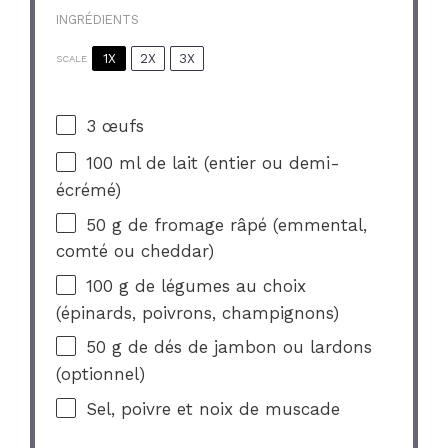
INGRÉDIENTS
1X
2X
3X
SCALE
3
œufs
100
ml de lait (entier ou demi-
écrémé)
50 g
de fromage râpé (emmental,
comté ou cheddar)
100 g
de légumes au choix
(épinards, poivrons, champignons)
50 g
de dés de jambon ou lardons
(optionnel)
Sel, poivre et noix de muscade