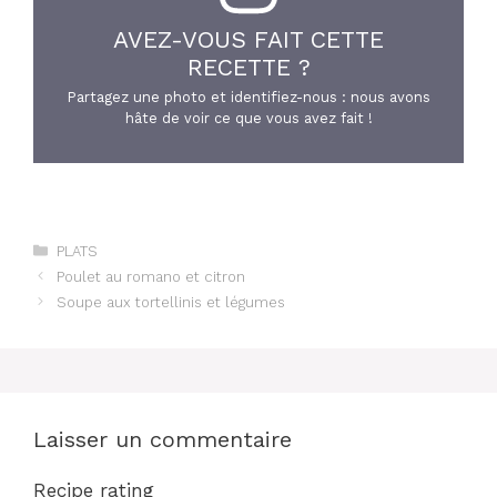
AVEZ-VOUS FAIT CETTE
RECETTE ?
Partagez une photo et identifiez-nous : nous avons
hâte de voir ce que vous avez fait !
Catégories
PLATS
Poulet au romano et citron
Soupe aux tortellinis et légumes
Laisser un commentaire
Recipe rating