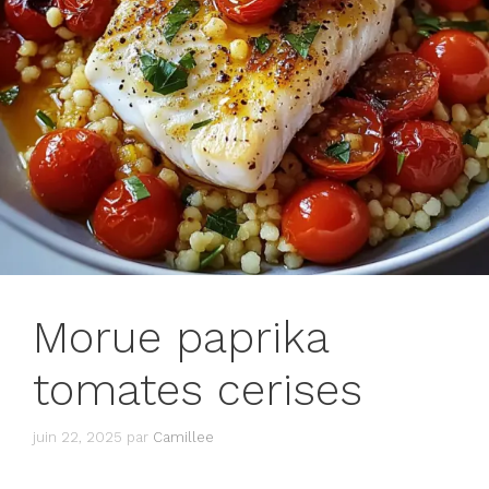
Morue paprika
tomates cerises
juin 22, 2025
par
Camillee