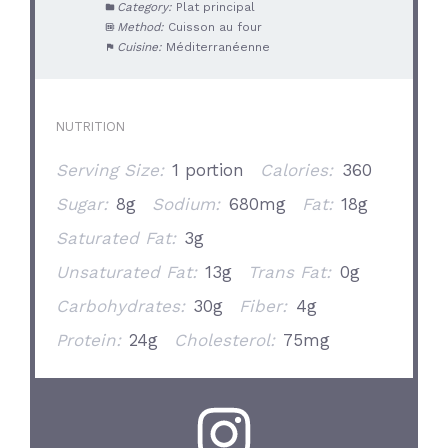
Category:
Plat principal
Method:
Cuisson au four
Cuisine:
Méditerranéenne
NUTRITION
Serving Size:
1 portion
Calories:
360
Sugar:
8g
Sodium:
680mg
Fat:
18g
Saturated Fat:
3g
Unsaturated Fat:
13g
Trans Fat:
0g
Carbohydrates:
30g
Fiber:
4g
Protein:
24g
Cholesterol:
75mg