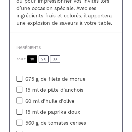
ou pour impressionner vos invités lors
d’une occasion spéciale. Avec ses
ingrédients frais et colorés, il apportera
une explosion de saveurs à votre table.
INGRÉDIENTS
1X
2X
3X
SCALE
675 g
de filets de morue
15
ml de pâte d'anchois
60
ml d'huile d'olive
15
ml de paprika doux
560 g
de tomates cerises