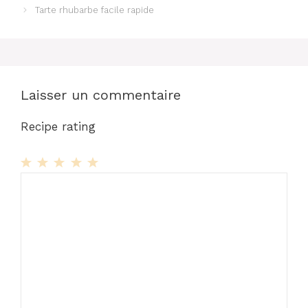
Tarte rhubarbe facile rapide
Laisser un commentaire
Recipe rating
1
Commentaire
2
3
4
5
Star
Stars
Stars
Stars
Stars