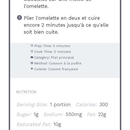
l'omelette.
Plier l'omelette en deux et cuire
encore 2 minutes jusqu'à ce qu'elle
soit bien cuite.
Prep Time:
5 minutes
Cook Time:
5 minutes
Category:
Plat principal
Method:
Cuisson à la poêle
Cuisine:
Cuisine française
NUTRITION
Serving Size:
1 portion
Calories:
300
Sugar:
1g
Sodium:
550mg
Fat:
22g
Saturated Fat:
10g