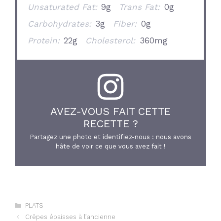
Unsaturated Fat:
9g
Trans Fat:
0g
Carbohydrates:
3g
Fiber:
0g
Protein:
22g
Cholesterol:
360mg
AVEZ-VOUS FAIT CETTE
RECETTE ?
Partagez une photo et identifiez-nous : nous avons
hâte de voir ce que vous avez fait !
Catégories
PLATS
Crêpes épaisses à l’ancienne