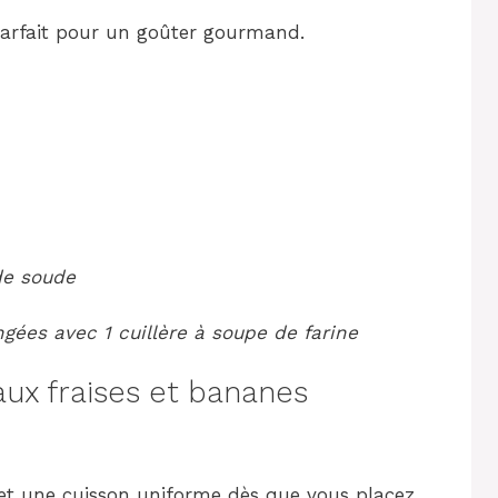
parfait pour un goûter gourmand.
de soude
gées avec 1 cuillère à soupe de farine
ux fraises et bananes
met une cuisson uniforme dès que vous placez