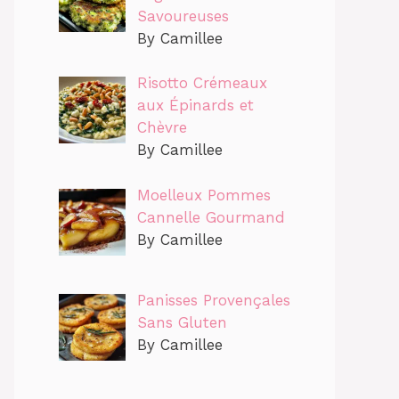
Savoureuses
By Camillee
Risotto Crémeaux
aux Épinards et
Chèvre
By Camillee
Moelleux Pommes
Cannelle Gourmand
By Camillee
Panisses Provençales
Sans Gluten
By Camillee