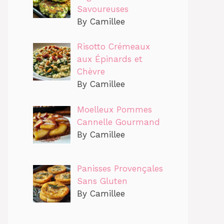
Savoureuses
By Camillee
Risotto Crémeaux
aux Épinards et
Chèvre
By Camillee
Moelleux Pommes
Cannelle Gourmand
By Camillee
Panisses Provençales
Sans Gluten
By Camillee