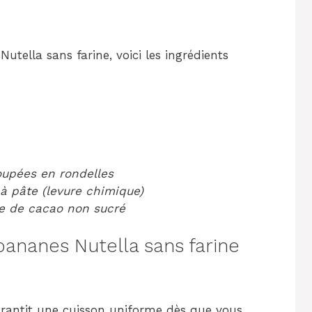
Nutella sans farine, voici les ingrédients
oupées en rondelles
 à pâte (levure chimique)
pe de cacao non sucré
ananes Nutella sans farine
arantit une cuisson uniforme dès que vous