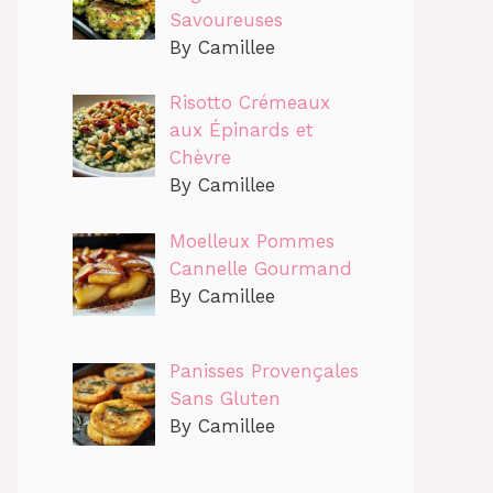
Savoureuses
By Camillee
Risotto Crémeaux
aux Épinards et
Chèvre
By Camillee
Moelleux Pommes
Cannelle Gourmand
By Camillee
Panisses Provençales
Sans Gluten
By Camillee