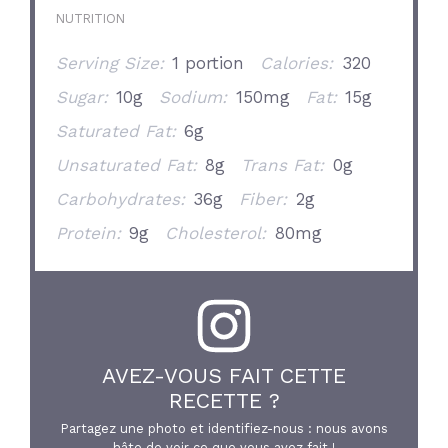
NUTRITION
Serving Size:
1 portion
Calories:
320
Sugar:
10g
Sodium:
150mg
Fat:
15g
Saturated Fat:
6g
Unsaturated Fat:
8g
Trans Fat:
0g
Carbohydrates:
36g
Fiber:
2g
Protein:
9g
Cholesterol:
80mg
AVEZ-VOUS FAIT CETTE
RECETTE ?
Partagez une photo et identifiez-nous : nous avons
hâte de voir ce que vous avez fait !