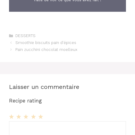
Catégories
DESSERTS
Smoothie biscuits pain d’épices
Pain zucchini chocolat moelleux
Laisser un commentaire
Recipe rating
1
Commentaire
2
3
4
5
Star
Stars
Stars
Stars
Stars