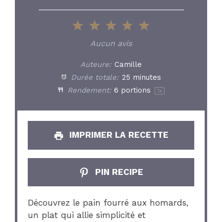
1
2
3
4
5
Star
Stars
Stars
Stars
Stars
Aucun avis
Auteure:
Camille
Durée totale:
25 minutes
Rendement:
6
portions
1
x
IMPRIMER LA RECETTE
PIN RECIPE
Découvrez le pain fourré aux homards,
un plat qui allie simplicité et