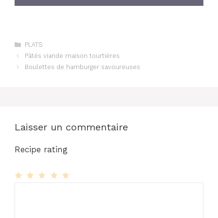
Catégories
PLATS
Pâtés viande maison tourtières
Boulettes de hamburger savoureuses
Laisser un commentaire
Recipe rating
1
Commentaire
2
3
4
5
Star
Stars
Stars
Stars
Stars