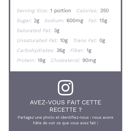
Serving Size:
1 portion
Calories:
350
Sugar:
2g
Sodium:
600mg
Fat:
15g
Saturated Fat:
3g
Unsaturated Fat:
10g
Trans Fat:
0g
Carbohydrates:
36g
Fiber:
1g
Protein:
18g
Cholesterol:
90mg
AVEZ-VOUS FAIT CETTE
RECETTE ?
Partagez une photo et identifiez-nous : nous avons
hâte de voir ce que vous avez fait !