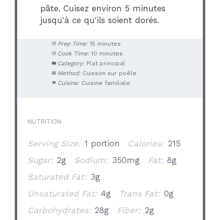
pâte. Cuisez environ 5 minutes
jusqu'à ce qu'ils soient dorés.
Prep Time:
15 minutes
Cook Time:
10 minutes
Category:
Plat principal
Method:
Cuisson sur poêle
Cuisine:
Cuisine familiale
NUTRITION
Serving Size:
1 portion
Calories:
215
Sugar:
2g
Sodium:
350mg
Fat:
8g
Saturated Fat:
3g
Unsaturated Fat:
4g
Trans Fat:
0g
Carbohydrates:
28g
Fiber:
2g