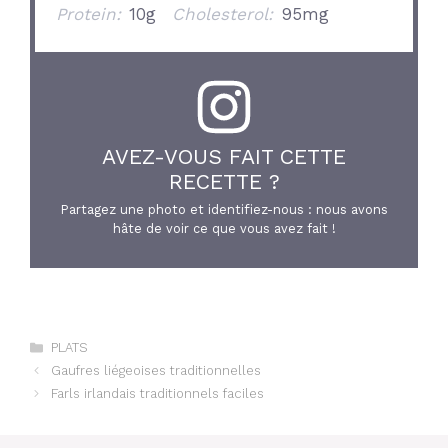
Protein:
10g
Cholesterol:
95mg
AVEZ-VOUS FAIT CETTE
RECETTE ?
Partagez une photo et identifiez-nous : nous avons
hâte de voir ce que vous avez fait !
Catégories
PLATS
Gaufres liégeoises traditionnelles
Farls irlandais traditionnels faciles