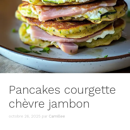
Pancakes courgette
chèvre jambon
octobre 26, 2025
par
Camillee