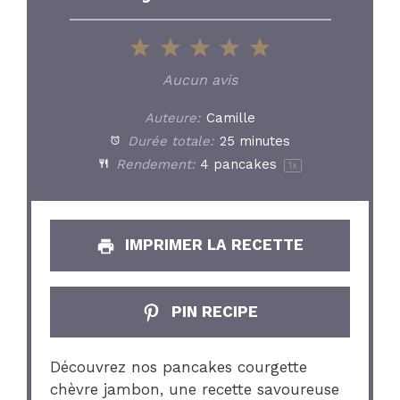
1
2
3
4
5
Star
Stars
Stars
Stars
Stars
Aucun avis
Auteure:
Camille
Durée totale:
25 minutes
Rendement:
4
pancakes
1
x
IMPRIMER LA RECETTE
PIN RECIPE
Découvrez nos pancakes courgette
chèvre jambon, une recette savoureuse