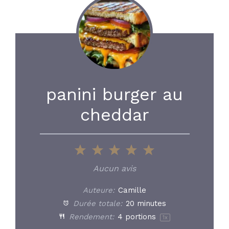
panini burger au
cheddar
1
2
3
4
5
Star
Stars
Stars
Stars
Stars
Aucun avis
Auteure:
Camille
Durée totale:
20 minutes
Rendement:
4
portions
1
x