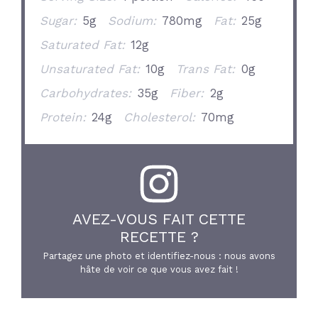
Sugar:
5g
Sodium:
780mg
Fat:
25g
Saturated Fat:
12g
Unsaturated Fat:
10g
Trans Fat:
0g
Carbohydrates:
35g
Fiber:
2g
Protein:
24g
Cholesterol:
70mg
AVEZ-VOUS FAIT CETTE
RECETTE ?
Partagez une photo et identifiez-nous : nous avons
hâte de voir ce que vous avez fait !