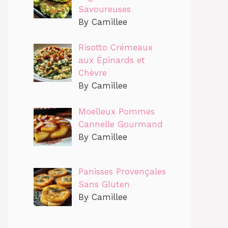
Savoureuses
By Camillee
Risotto Crémeaux
aux Épinards et
Chèvre
By Camillee
Moelleux Pommes
Cannelle Gourmand
By Camillee
Panisses Provençales
Sans Gluten
By Camillee