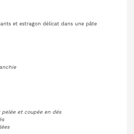
dants et estragon délicat dans une pâte
lanchie
 pelée et coupée en dés
és
lées