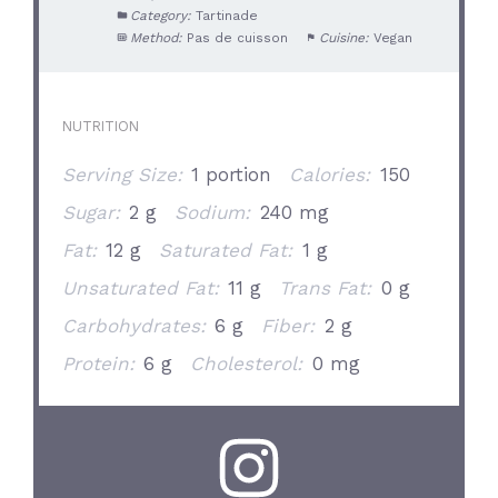
Category:
Tartinade
Method:
Pas de cuisson
Cuisine:
Vegan
NUTRITION
Serving Size:
1 portion
Calories:
150
Sugar:
2 g
Sodium:
240 mg
Fat:
12 g
Saturated Fat:
1 g
Unsaturated Fat:
11 g
Trans Fat:
0 g
Carbohydrates:
6 g
Fiber:
2 g
Protein:
6 g
Cholesterol:
0 mg