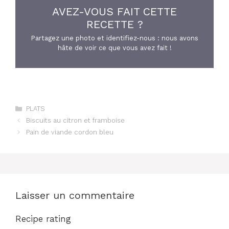
AVEZ-VOUS FAIT CETTE
RECETTE ?
Partagez une photo et identifiez-nous : nous avons
hâte de voir ce que vous avez fait !
Catégories
PLATS
Biscuits au citron et framboise
Pain de viande cordon bleu
Laisser un commentaire
Recipe rating