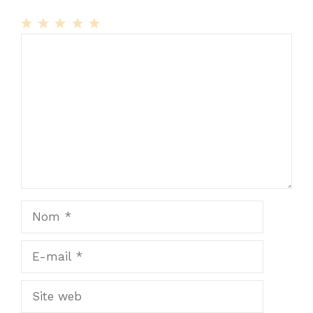
1
Commentaire
2
3
4
5
Star
Stars
Stars
Stars
Stars
Nom
E-
mail
Site
web