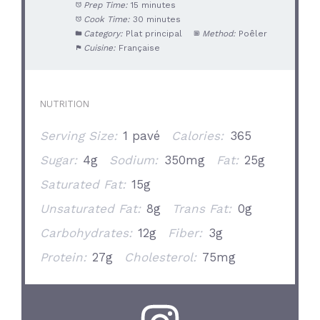
Prep Time:
15 minutes
Cook Time:
30 minutes
Category:
Plat principal
Method:
Poêler
Cuisine:
Française
NUTRITION
Serving Size:
1 pavé
Calories:
365
Sugar:
4g
Sodium:
350mg
Fat:
25g
Saturated Fat:
15g
Unsaturated Fat:
8g
Trans Fat:
0g
Carbohydrates:
12g
Fiber:
3g
Protein:
27g
Cholesterol:
75mg