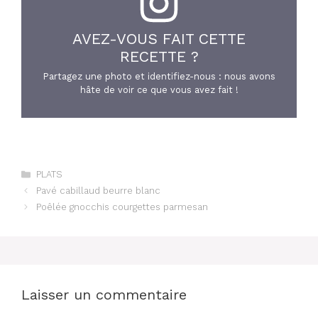
AVEZ-VOUS FAIT CETTE
RECETTE ?
Partagez une photo et identifiez-nous : nous avons
hâte de voir ce que vous avez fait !
Catégories
PLATS
Pavé cabillaud beurre blanc
Poêlée gnocchis courgettes parmesan
Laisser un commentaire