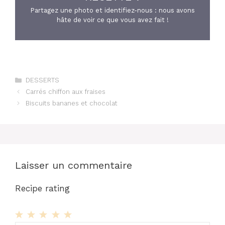
Partagez une photo et identifiez-nous : nous avons
hâte de voir ce que vous avez fait !
Catégories
DESSERTS
Carrés chiffon aux fraises
Biscuits bananes et chocolat
Laisser un commentaire
Recipe rating