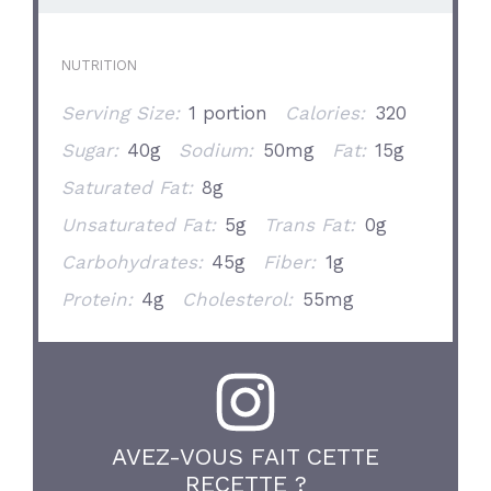
NUTRITION
Serving Size:
1 portion
Calories:
320
Sugar:
40g
Sodium:
50mg
Fat:
15g
Saturated Fat:
8g
Unsaturated Fat:
5g
Trans Fat:
0g
Carbohydrates:
45g
Fiber:
1g
Protein:
4g
Cholesterol:
55mg
AVEZ-VOUS FAIT CETTE
RECETTE ?