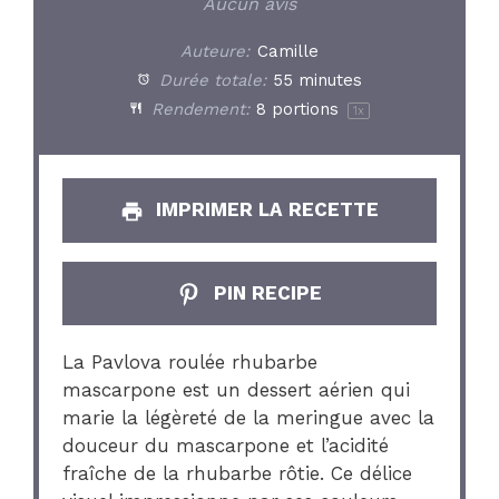
Star
Stars
Stars
Stars
Stars
Aucun avis
Auteure:
Camille
Durée totale:
55 minutes
Rendement:
8
portions
1
x
IMPRIMER LA RECETTE
PIN RECIPE
La Pavlova roulée rhubarbe
mascarpone est un dessert aérien qui
marie la légèreté de la meringue avec la
douceur du mascarpone et l’acidité
fraîche de la rhubarbe rôtie. Ce délice