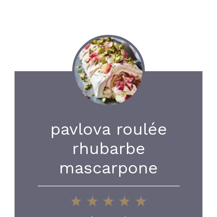
pavlova roulée
rhubarbe
mascarpone
1
2
3
4
5