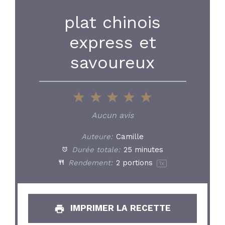
plat chinois
express et
savoureux
1
2
3
4
5
Star
Stars
Stars
Stars
Stars
Aucun avis
Auteure:
Camille
Durée totale:
25 minutes
Rendement:
2
portions
1
x
IMPRIMER LA RECETTE