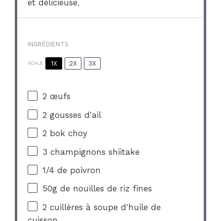
et délicieuse.
INGRÉDIENTS
1X
2X
3X
SCALE
2
œufs
2
gousses d'ail
2
bok choy
3
champignons shiitake
1/4
de poivron
50g
de nouilles de riz fines
2
cuillères à soupe d'huile de
cuisson