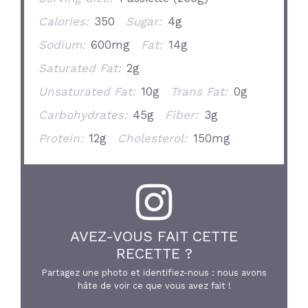
Calories:
350
Sugar:
4g
Sodium:
600mg
Fat:
14g
Saturated Fat:
2g
Unsaturated Fat:
10g
Trans Fat:
0g
Carbohydrates:
45g
Fiber:
3g
Protein:
12g
Cholesterol:
150mg
AVEZ-VOUS FAIT CETTE
RECETTE ?
Partagez une photo et identifiez-nous : nous avons
hâte de voir ce que vous avez fait !