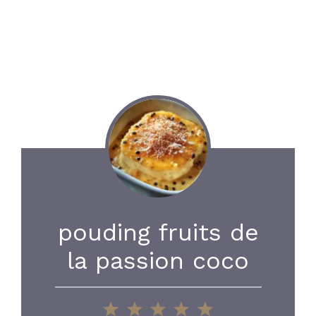
pouding fruits de
la passion coco
1
2
3
4
5