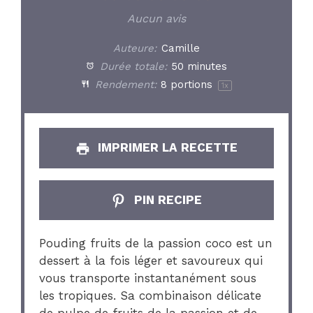
Star
Stars
Stars
Stars
Stars
Aucun avis
Auteure:
Camille
Durée totale:
50 minutes
Rendement:
8
portions
1
x
IMPRIMER LA RECETTE
PIN RECIPE
Pouding fruits de la passion coco est un
dessert à la fois léger et savoureux qui
vous transporte instantanément sous
les tropiques. Sa combinaison délicate