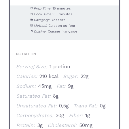
Prep Time:
15 minutes
Cook Time:
35 minutes
Category:
Dessert
Method:
Cuisson au four
Cuisine:
Cuisine française
NUTRITION
Serving Size:
1 portion
Calories:
210 kcal
Sugar:
22g
Sodium:
45mg
Fat:
9g
Saturated Fat:
8g
Unsaturated Fat:
0,5g
Trans Fat:
0g
Carbohydrates:
30g
Fiber:
1g
Protein:
3g
Cholesterol:
50mg