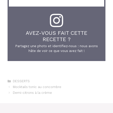
AVEZ-VOUS FAIT CETTE
RECETTE ?
Partagez une photo et identifiez-nous : nous avons
hâte de voir ce que vous avez fait !
Catégories
DESSERTS
Mocktails tonic au concombre
Demi-citrons à la crème