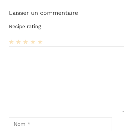
Laisser un commentaire
Recipe rating
1
Commentaire
2
3
4
5
Star
Stars
Stars
Stars
Stars
Nom