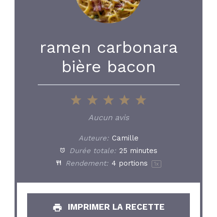
ramen carbonara
bière bacon
1
2
3
4
5
Star
Stars
Stars
Stars
Stars
Aucun avis
Auteure:
Camille
Durée totale:
25 minutes
Rendement:
4
portions
1
x
IMPRIMER LA RECETTE