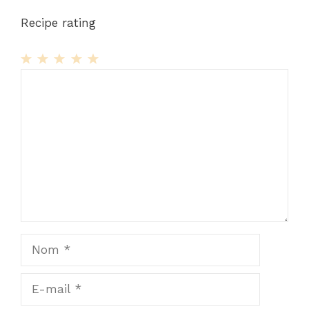
Recipe rating
1
Commentaire
2
3
4
5
Star
Stars
Stars
Stars
Stars
Nom
E-
mail