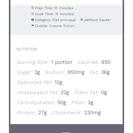
Prep Time:
10 minutes
Cook Time:
15 minutes
Category:
Plat principal
Method:
Sauter
Cuisine:
Cuisine fusion
NUTRITION
Serving Size:
1 portion
Calories:
650
Sugar:
2g
Sodium:
950mg
Fat:
36g
Saturated Fat:
12g
Unsaturated Fat:
22g
Trans Fat:
0g
Carbohydrates:
50g
Fiber:
2g
Protein:
27g
Cholesterol:
230mg