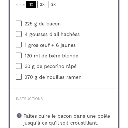
1X
2X
3X
SCALE
225 g
de bacon
4
gousses d'ail hachées
1
gros œuf +
6
jaunes
120
ml de bière blonde
30 g
de pecorino râpé
270 g
de nouilles ramen
INSTRUCTIONS
Faites cuire le bacon dans une poêle
jusqu'à ce qu'il soit croustillant.