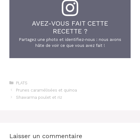
AVEZ-VOUS FAIT CETTE
RECETTE ?
Partagez une photo et identifiez-nous : nous avons
hâte de voir ce que vous avez fait !
Catégories
PLATS
Prunes caramélisées et quinoa
Shawarma poulet et riz
Laisser un commentaire