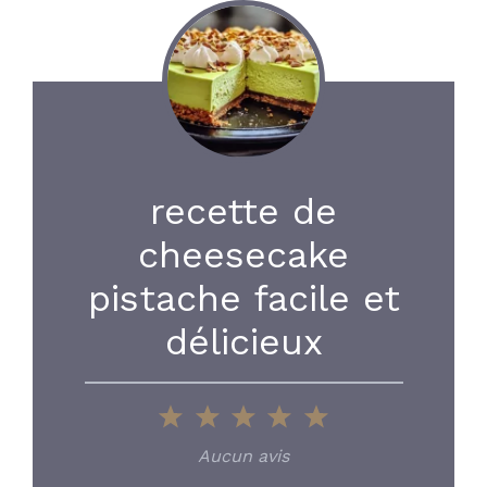
recette de
cheesecake
pistache facile et
délicieux
1
2
3
4
5
Star
Stars
Stars
Stars
Stars
Aucun avis