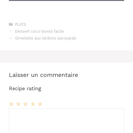
Catégories
PLATS
Dessert coco bowls facile
Omelette aux lardons savoyarde
Laisser un commentaire
Recipe rating
1
Commentaire
2
3
4
5
Star
Stars
Stars
Stars
Stars