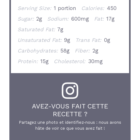
Serving Size:
1 portion
Calories:
450
Sugar:
2g
Sodium:
600mg
Fat:
17g
Saturated Fat:
7g
Unsaturated Fat:
9g
Trans Fat:
0g
Carbohydrates:
58g
Fiber:
2g
Protein:
15g
Cholesterol:
30mg
AVEZ-VOUS FAIT CETTE
RECETTE ?
Partagez une photo et identifiez-nous : nous avons
hâte de voir ce que vous avez fait !