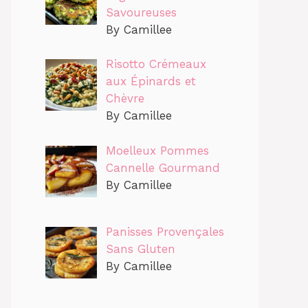
Savoureuses
By Camillee
Risotto Crémeaux
aux Épinards et
Chèvre
By Camillee
Moelleux Pommes
Cannelle Gourmand
By Camillee
Panisses Provençales
Sans Gluten
By Camillee