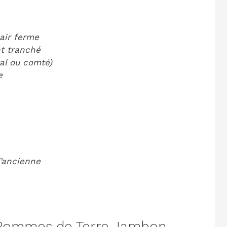
air ferme
t tranché
al ou comté)
e
l’ancienne
 Pommes de Terre Jambon