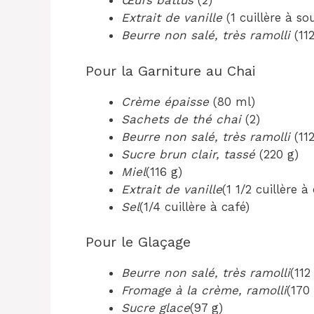
Œufs battus
(2)
Extrait de vanille
(1 cuillère à so
Beurre non salé, très ramolli
(112
Pour la Garniture au Chai
Crème épaisse
(80 ml)
Sachets de thé chai
(2)
Beurre non salé, très ramolli
(112
Sucre brun clair, tassé
(220 g)
Miel
(116 g)
Extrait de vanille
(1 1/2 cuillère à
Sel
(1/4 cuillère à café)
Pour le Glaçage
Beurre non salé, très ramolli
(112
Fromage à la crème, ramolli
(170
Sucre glace
(97 g)