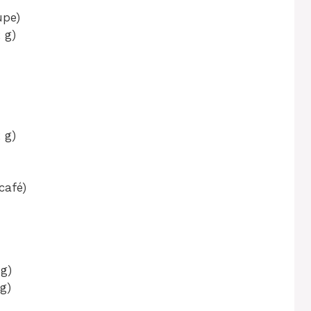
upe)
 g)
 g)
 café)
 g)
 g)