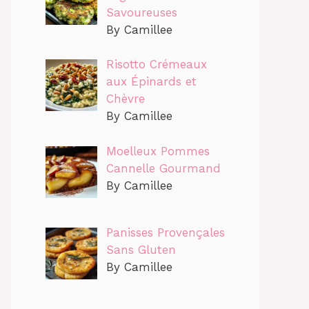
Savoureuses
By Camillee
Risotto Crémeaux
aux Épinards et
Chèvre
By Camillee
Moelleux Pommes
Cannelle Gourmand
By Camillee
Panisses Provençales
Sans Gluten
By Camillee