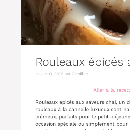
Rouleaux épicés 
janvier 13, 2026
par
Camillee
Aller à la recet
Rouleaux épicés aux saveurs chai, un dé
rouleaux à la cannelle luxueux sont n
crémeux, parfaits pour le petit-déjeun
occasion spéciale ou simplement pour se