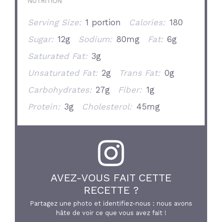
NUTRITION
Serving Size:
1 portion
Calories:
180
Sugar:
12g
Sodium:
80mg
Fat:
6g
Saturated Fat:
3g
Unsaturated Fat:
2g
Trans Fat:
0g
Carbohydrates:
27g
Fiber:
1g
Protein:
3g
Cholesterol:
45mg
AVEZ-VOUS FAIT CETTE
RECETTE ?
Partagez une photo et identifiez-nous : nous avons
hâte de voir ce que vous avez fait !