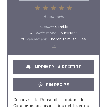
1
2
3
4
5
Star
Stars
Stars
Stars
Stars
Aucun avis
Auteure:
Camille
Durée totale:
35 minutes
Rendement:
Environ
12
rousquilles
1
x
IMPRIMER LA RECETTE
PIN RECIPE
Découvrez la Rousquille fondant de
Catalogne, un biscuit doux et léger qui