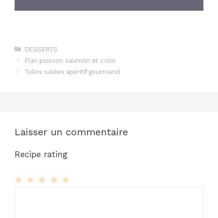
Catégories
DESSERTS
Flan poisson saumon et colin
Tuiles salées apéritif gourmand
Laisser un commentaire
Recipe rating
1
Commentaire
2
3
4
5
Star
Stars
Stars
Stars
Stars