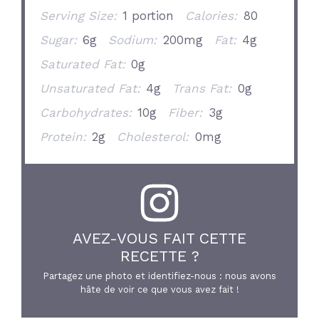
Serving Size:
1 portion
Calories:
80
Sugar:
6g
Sodium:
200mg
Fat:
4g
Saturated Fat:
0g
Unsaturated Fat:
4g
Trans Fat:
0g
Carbohydrates:
10g
Fiber:
3g
Protein:
2g
Cholesterol:
0mg
AVEZ-VOUS FAIT CETTE
RECETTE ?
Partagez une photo et identifiez-nous : nous avons
hâte de voir ce que vous avez fait !