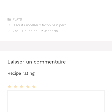
Catégories
PLATS
Biscuits moelleux façon pain perdu
Zosui Soupe de Riz Japonais
Laisser un commentaire
Recipe rating
1
Commentaire
2
3
4
5
Star
Stars
Stars
Stars
Stars