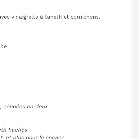
ec vinaigrette à l’aneth et cornichons.
une
s, coupées en deux
neth hachés
, et plus pour le service