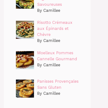
Savoureuses
By Camillee
Risotto Crémeaux
aux Épinards et
Chèvre
By Camillee
Moelleux Pommes
Cannelle Gourmand
By Camillee
Panisses Provençales
Sans Gluten
By Camillee