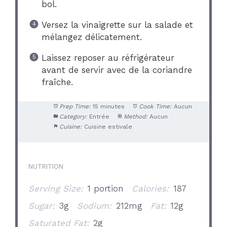
bol.
Versez la vinaigrette sur la salade et
mélangez délicatement.
Laissez reposer au réfrigérateur
avant de servir avec de la coriandre
fraîche.
Prep Time:
15 minutes
Cook Time:
Aucun
Category:
Entrée
Method:
Aucun
Cuisine:
Cuisine estivale
NUTRITION
Serving Size:
1 portion
Calories:
187
Sugar:
3g
Sodium:
212mg
Fat:
12g
Saturated Fat:
2g