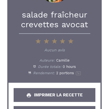
salade fraîcheur
crevettes avocat
1
2
3
4
5
Star
Stars
Stars
Stars
Stars
Aucun avis
Auteure:
Camille
Durée totale:
0 hours
Rendement:
2
portions
1
x
IMPRIMER LA RECETTE