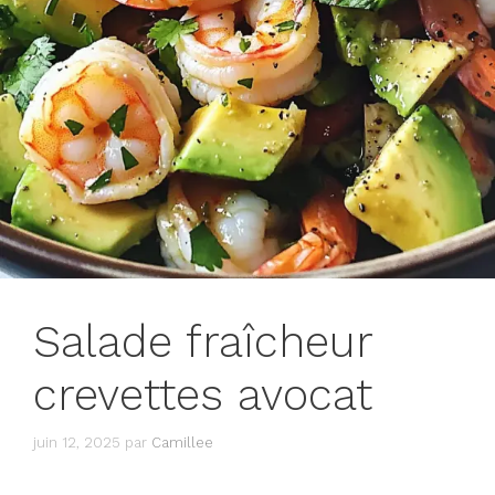
Salade fraîcheur
crevettes avocat
juin 12, 2025
par
Camillee