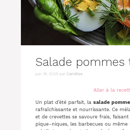
Salade pommes t
juin 18, 2025
par
Camillee
Aller à la recet
Un plat d’été parfait, la
salade pommes
rafraîchissante et nourrissante. Ce mé
et de crevettes se savoure frais, faisan
pique-niques, les barbecues ou même 