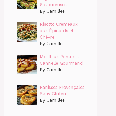
Savoureuses
By Camillee
Risotto Crémeaux
aux Épinards et
Chèvre
By Camillee
Moelleux Pommes
Cannelle Gourmand
By Camillee
Panisses Provençales
Sans Gluten
By Camillee