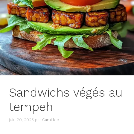
Sandwichs végés au
tempeh
juin 20, 2025
par
Camillee