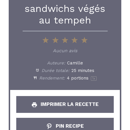
sandwichs végés
au tempeh
1
2
3
4
5
Star
Stars
Stars
Stars
Stars
Aucun avis
Auteure:
Camille
Durée totale:
25 minutes
Rendement:
4
portions
1
x
IMPRIMER LA RECETTE
PIN RECIPE