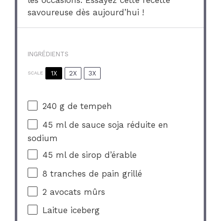
les occasions. Essayez cette recette
savoureuse dès aujourd’hui !
INGRÉDIENTS
1X
2X
3X
SCALE
240 g
de tempeh
45
ml de sauce soja réduite en
sodium
45
ml de sirop d’érable
8
tranches de pain grillé
2
avocats mûrs
Laitue iceberg