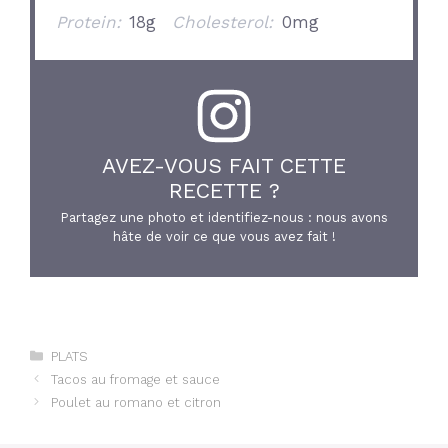
Protein:
18g
Cholesterol:
0mg
AVEZ-VOUS FAIT CETTE
RECETTE ?
Partagez une photo et identifiez-nous : nous avons
hâte de voir ce que vous avez fait !
Catégories
PLATS
Tacos au fromage et sauce
Poulet au romano et citron