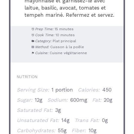
mayonnaise et garnissez-le avec
laitue, basilic, avocat, tomates et
tempeh mariné. Refermez et servez.
Prep Time:
15 minutes
Cook Time:
10 minutes
Category:
Plat principal
Method:
Cuisson à la poêle
Cuisine:
Cuisine végétarienne
NUTRITION
Serving Size:
1 portion
Calories:
450
Sugar:
12g
Sodium:
600mg
Fat:
20g
Saturated Fat:
3g
Unsaturated Fat:
14g
Trans Fat:
0g
Carbohydrates:
55g
Fiber:
10g