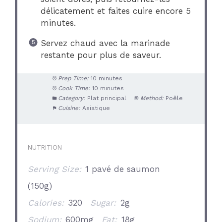
délicatement et faites cuire encore 5
minutes.
Servez chaud avec la marinade
restante pour plus de saveur.
Prep Time:
10 minutes
Cook Time:
10 minutes
Category:
Plat principal
Method:
Poêle
Cuisine:
Asiatique
NUTRITION
Serving Size:
1 pavé de saumon
(150g)
Calories:
320
Sugar:
2g
Sodium:
600mg
Fat:
18g