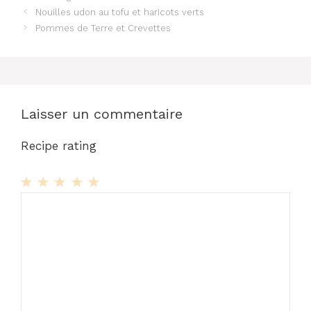
Nouilles udon au tofu et haricots verts
Pommes de Terre et Crevettes
Laisser un commentaire
Recipe rating
1
Commentaire
2
3
4
5
Star
Stars
Stars
Stars
Stars