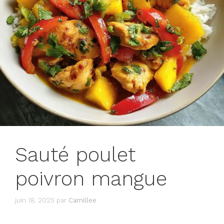
Sauté poulet
poivron mangue
juin 18, 2025
par
Camillee