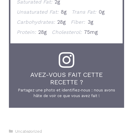
Saturated Fat:
2g
Unsaturated Fat:
8g
Trans Fat:
0g
Carbohydrates:
28g
Fiber:
3g
Protein:
28g
Cholesterol:
75mg
AVEZ-VOUS FAIT CETTE
RECETTE ?
Partagez une photo et identifiez-nous : nous avons
hâte de voir ce que vous avez fait !
Catégories
Uncategorized