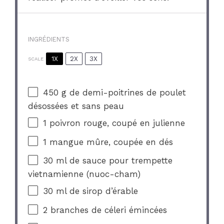
INGRÉDIENTS
1X
2X
3X
SCALE
450 g
de demi-poitrines de poulet
désossées et sans peau
1
poivron rouge, coupé en julienne
1
mangue mûre, coupée en dés
30
ml de sauce pour trempette
vietnamienne (nuoc-cham)
30
ml de sirop d’érable
2
branches de céleri émincées