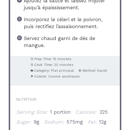
Ajoutez la sauce et laissez mijoter
jusqu’à épaississement.
Incorporez le céleri et le poivron,
puis rectifiez l’assaisonnement.
Servez chaud garni de dés de
mangue.
Prep Time:
15 minutes
Cook Time:
20 minutes
Category:
Plat principal
Method:
Sauté
Cuisine:
Cuisine asiatiques
NUTRITION
Serving Size:
1 portion
Calories:
325
Sugar:
9g
Sodium:
575mg
Fat:
12g