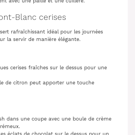
t avec une paille et une cuillère.
nt-Blanc cerises
ert rafraîchissant idéal pour les journées
r la servir de manière élégante.
ues cerises fraîches sur le dessus pour une
le de citron peut apporter une touche
ush dans une coupe avec une boule de crème
crémeux.
es éclats de chocolat sur le dessus pour un