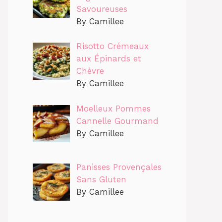
Savoureuses
By Camillee
Risotto Crémeaux
aux Épinards et
Chèvre
By Camillee
Moelleux Pommes
Cannelle Gourmand
By Camillee
Panisses Provençales
Sans Gluten
By Camillee