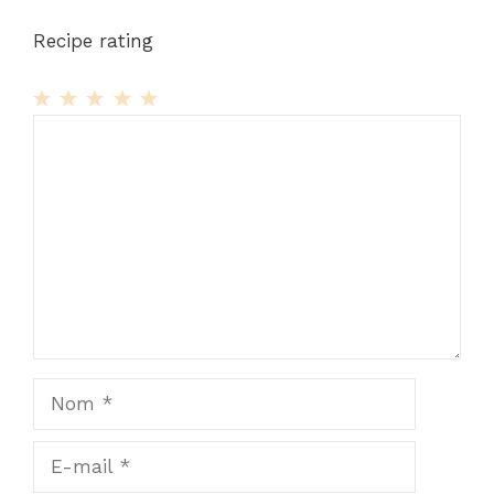
Recipe rating
1
Commentaire
2
3
4
5
Star
Stars
Stars
Stars
Stars
Nom
E-
mail