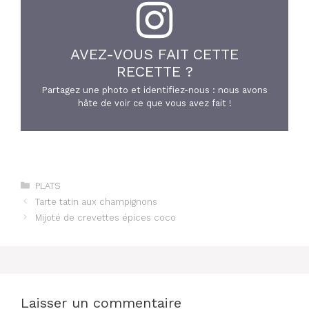
AVEZ-VOUS FAIT CETTE
RECETTE ?
Partagez une photo et identifiez-nous : nous avons
hâte de voir ce que vous avez fait !
Catégories
PLATS
Tarte tatin aux champignons
Mijoté de crevettes épices coco
Laisser un commentaire