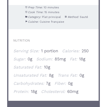
Prep Time:
10 minutes
Cook Time:
15 minutes
Category:
Plat principal
Method:
Sauté
Cuisine:
Cuisine française
NUTRITION
Serving Size:
1 portion
Calories:
250
Sugar:
0g
Sodium:
85mg
Fat:
18g
Saturated Fat:
10g
Unsaturated Fat:
8g
Trans Fat:
0g
Carbohydrates:
7g
Fiber:
0g
Protein:
18g
Cholesterol:
60mg