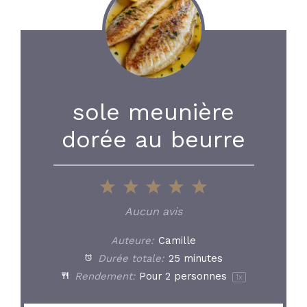
sole meunière
dorée au beurre
1
2
3
4
5
Star
Stars
Stars
Stars
Stars
Aucun avis
Auteure:
Camille
Durée totale:
25 minutes
Rendement:
Pour
2
personnes
1
x