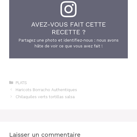
AVEZ-VOUS FAIT CETTE
RECETTE ?
Partagez une photo et identifiez-nous : nous avons
hâte de voir ce que vous avez fait !
Catégories
PLATS
Haricots Borracho Authentiques
Chilaquiles verts tortillas salsa
Laisser un commentaire