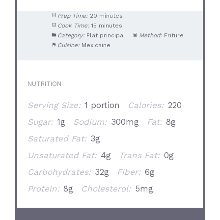
Prep Time:
20 minutes
Cook Time:
15 minutes
Category:
Plat principal
Method:
Friture
Cuisine:
Mexicaine
NUTRITION
Serving Size:
1 portion
Calories:
220
Sugar:
1g
Sodium:
300mg
Fat:
8g
Saturated Fat:
3g
Unsaturated Fat:
4g
Trans Fat:
0g
Carbohydrates:
32g
Fiber:
6g
Protein:
8g
Cholesterol:
5mg