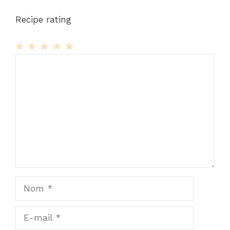
Recipe rating
1
Commentaire
2
3
4
5
Star
Stars
Stars
Stars
Stars
Nom
E-
mail